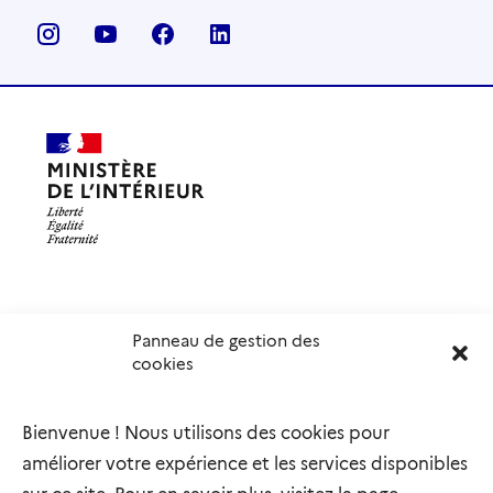
Panneau de gestion des
Délégation interministérielle à l’accueil et à l’intégration
cookies
des réfugiés
elysee.fr
info.gouv.fr
Bienvenue ! Nous utilisons des cookies pour
service-public.gouv.fr
legifrance.gouv.fr
améliorer votre expérience et les services disponibles
refugies.info
initiativemarianne.fr