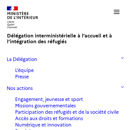
Délégation interministérielle à l’accueil et à
l’intégration des réfugiés
La Délégation
Accueil
Fabriques
2019
#5, Guide Logement
L’équipe
Presse
#5, Guide Logement
Nos actions
Engagement, jeunesse et sport
30 mai 2019
in
2019
Missions gouvernementales
Participation des réfugiés et de la société civile
Accès aux droits et formations
Numérique et innovation