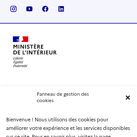
Panneau de gestion des
Délégation interministérielle à l’accueil et à l’intégration
cookies
des réfugiés
elysee.fr
info.gouv.fr
Bienvenue ! Nous utilisons des cookies pour
service-public.gouv.fr
legifrance.gouv.fr
améliorer votre expérience et les services disponibles
refugies.info
initiativemarianne.fr
sur ce site. Pour en savoir plus, visitez la page