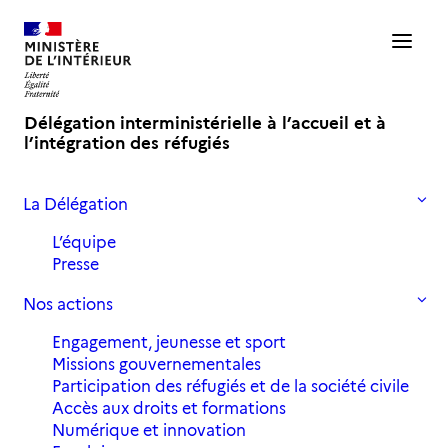
Délégation interministérielle à l’accueil et à
l’intégration des réfugiés
La Délégation
Accueil
Formation des travailleurs sociaux
L’équipe
Formation des travailleurs
Presse
sociaux
Nos actions
En partenariat avec le CNFPT, la DIAIR a lancé
Engagement, jeunesse et sport
un programme de formation à destination des
Missions gouvernementales
travailleurs sociaux sur le parcours des
Participation des réfugiés et de la société civile
personnes réfugiées en France, de l’asile à
Accès aux droits et formations
Numérique et innovation
l’intégration.