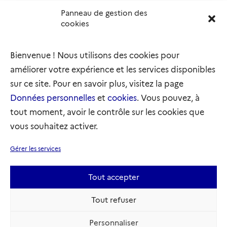
Panneau de gestion des
Délégation interministérielle à l’accueil et à l’intégration
cookies
des réfugiés
elysee.fr
info.gouv.fr
Bienvenue ! Nous utilisons des cookies pour
service-public.gouv.fr
legifrance.gouv.fr
améliorer votre expérience et les services disponibles
refugies.info
initiativemarianne.fr
sur ce site. Pour en savoir plus, visitez la page
Données personnelles
et
cookies
. Vous pouvez, à
tout moment, avoir le contrôle sur les cookies que
vous souhaitez activer.
Plan du site
Accessibilité : partiellement conforme
Gérer les services
Mentions légales
Données personnelles
Gestion des cookies
Tout accepter
Sauf mention contraire, tous les textes de ce site sont sous
Tout refuser
licence etatlab-2.0
Personnaliser