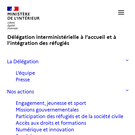
Délégation interministérielle à l’accueil et à
l’intégration des réfugiés
La Délégation
Accueil
Actualités
Journée mondiale des réfugiés – 20 juin 2026
L’équipe
Presse
Journée mondiale des réfugiés -
Nos actions
20 juin 2026
Engagement, jeunesse et sport
Missions gouvernementales
19 juin 2026
in
,
Actualités
JMR
Participation des réfugiés et de la société civile
Accès aux droits et formations
Numérique et innovation