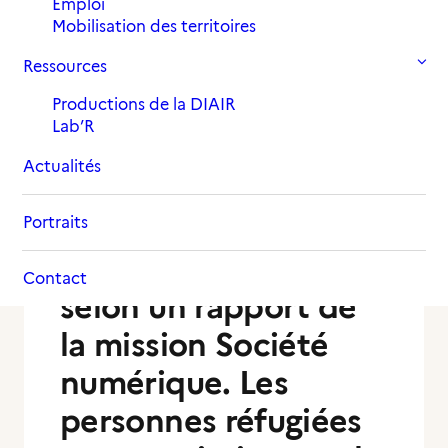
Emploi
Mobilisation des territoires
Ressources
Productions de la DIAIR
Lab’R
La fracture
Actualités
numérique touche
près de 13 millions de
Portraits
personnes en France
Contact
selon un rapport de
la mission Société
numérique. Les
personnes réfugiées