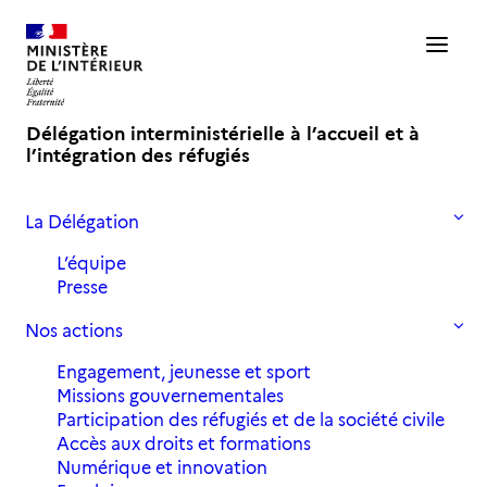
Délégation interministérielle à l’accueil et à
l’intégration des réfugiés
La Délégation
Accueil
Actualités
L’importance de remédier à la fracture numérique
L’équipe
Presse
L'importance de remédier à la
Nos actions
fracture numérique
Engagement, jeunesse et sport
Missions gouvernementales
Participation des réfugiés et de la société civile
29 juin 2020
in
,
Actualités
Archives 2020
Accès aux droits et formations
Numérique et innovation