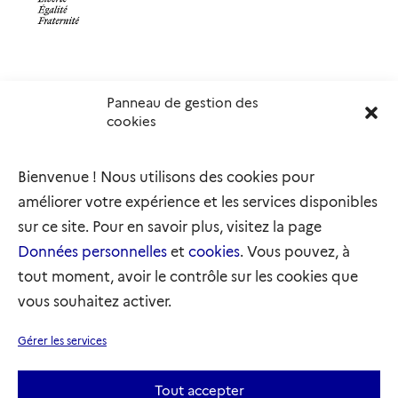
Panneau de gestion des
Délégation interministérielle à l’accueil et à l’intégration
cookies
des réfugiés
elysee.fr
info.gouv.fr
Bienvenue ! Nous utilisons des cookies pour
service-public.gouv.fr
legifrance.gouv.fr
améliorer votre expérience et les services disponibles
refugies.info
initiativemarianne.fr
sur ce site. Pour en savoir plus, visitez la page
Données personnelles
et
cookies
. Vous pouvez, à
tout moment, avoir le contrôle sur les cookies que
vous souhaitez activer.
Plan du site
Accessibilité : partiellement conforme
Gérer les services
Mentions légales
Données personnelles
Gestion des cookies
Tout accepter