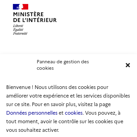
Panneau de gestion des
Délégation interministérielle à l’accueil et à l’intégration
cookies
des réfugiés
elysee.fr
info.gouv.fr
Bienvenue ! Nous utilisons des cookies pour
service-public.gouv.fr
legifrance.gouv.fr
améliorer votre expérience et les services disponibles
refugies.info
initiativemarianne.fr
sur ce site. Pour en savoir plus, visitez la page
Données personnelles
et
cookies
. Vous pouvez, à
tout moment, avoir le contrôle sur les cookies que
vous souhaitez activer.
Plan du site
Accessibilité : partiellement conforme