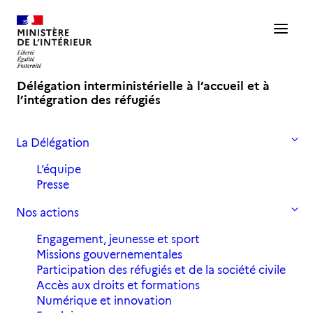
Délégation interministérielle à l’accueil et à
l’intégration des réfugiés
La Délégation
Accueil
Ressources
Les productions de la Diair
Les Contrats Territoriaux d’Accueil et d’Intégration (CTAI)
L’équipe
Presse
Les Contrats Territoriaux
d’Accueil et d’Intégration (CTAI)
Nos actions
Engagement, jeunesse et sport
Réfugiés.info est une application et un site
Missions gouvernementales
web collaboratifs pour les personnes réfugiées
Participation des réfugiés et de la société civile
et leurs aidants qui recense les dispositifs
Accès aux droits et formations
d’accompagnement et explique les démarches
Numérique et innovation