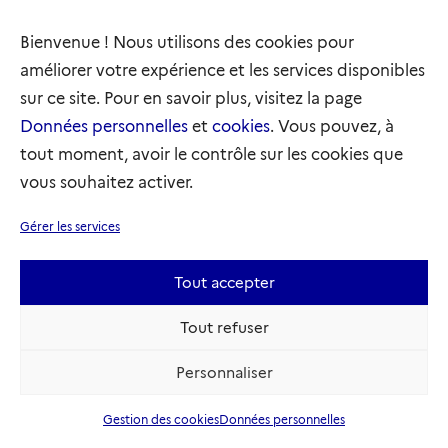
loin dans l’opinion qui est exposé dans un
titre ou sur une antenne et c’est aussi ça la
Bienvenue ! Nous utilisons des cookies pour
démocratie …» » Damien Fleurot
améliorer votre expérience et les services disponibles
sur ce site. Pour en savoir plus, visitez la page
Alain Regnier
, préfet et délégué
Données personnelles
et
cookies
. Vous pouvez, à
interministériel, s’interroge :
tout moment, avoir le contrôle sur les cookies que
» Comment j’ai vécu l’accueil des Afghans
vous souhaitez activer.
cet été avec les 15 jours du pont aérien :
Pour moi c’est 2623 personnes qui ont
Gérer les services
tout perdu, qui ont dû quitter leurs pays
sans rien ou avec très peu de choses et il y
Tout accepter
a eu un cas !
Tout refuser
La question que j’attendrai en tant que
citoyen c’est :
Personnaliser
Ils ont tout perdu ?
Est-ce que le Gouvernement, l’État a fait
Gestion des cookies
Données personnelles