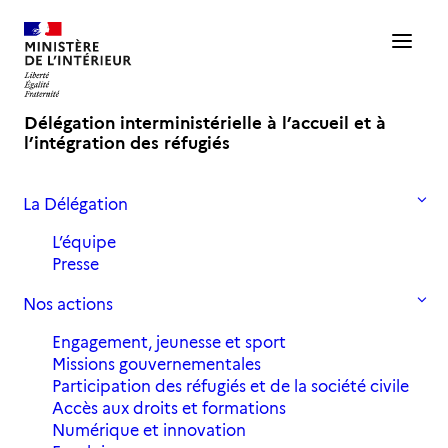
Délégation interministérielle à l’accueil et à
l’intégration des réfugiés
La Délégation
Accueil
Actualités
Retour sur l’#Agora2021 – le 30 novembre
L’équipe
Presse
Retour sur l’#Agora2021 - le 30
Nos actions
novembre
Engagement, jeunesse et sport
Missions gouvernementales
15 décembre 2021
in
,
,
Actualités
Archives 2021
Participation des réfugiés et de la société civile
L'Agora
Accès aux droits et formations
Numérique et innovation