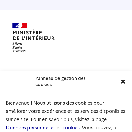
Panneau de gestion des
Délégation interministérielle à l’accueil et à l’intégration
cookies
des réfugiés
elysee.fr
info.gouv.fr
Bienvenue ! Nous utilisons des cookies pour
service-public.gouv.fr
legifrance.gouv.fr
améliorer votre expérience et les services disponibles
refugies.info
initiativemarianne.fr
sur ce site. Pour en savoir plus, visitez la page
Données personnelles
et
cookies
. Vous pouvez, à