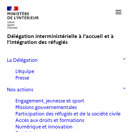
Délégation interministérielle à l’accueil et à
l’intégration des réfugiés
La Délégation
Accueil
Actualités
Appel à contribution du CTAIR de Clermont-Ferrand
L’équipe
Presse
Appel à contribution du CTAIR
Nos actions
de Clermont-Ferrand
Engagement, jeunesse et sport
Missions gouvernementales
Participation des réfugiés et de la société civile
26 mai 2020
in
,
Actualités
Archives 2020
Accès aux droits et formations
Numérique et innovation