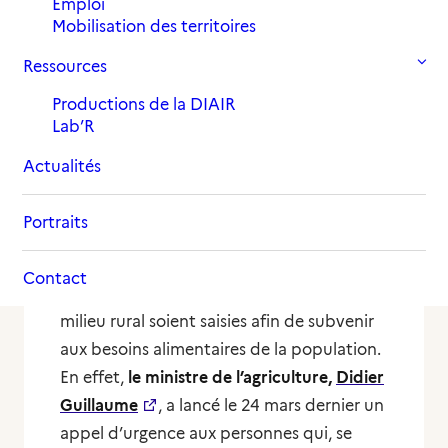
Emploi
Mobilisation des territoires
Ressources
Productions de la DIAIR
Lab’R
Actualités
Dans cette situation d’urgence sanitaire,
la
délégation interministérielle à l’accueil et à
Portraits
l’intégration des réfugiés (Diair)
mobilise le
réseau Solid’R
auprès des agriculteurs
Contact
pour que les opportunités d’emplois en
milieu rural soient saisies afin de subvenir
aux besoins alimentaires de la population.
En effet,
le ministre de l’agriculture,
Didier
Guillaume
, a lancé le 24 mars dernier un
appel d’urgence aux personnes qui, se