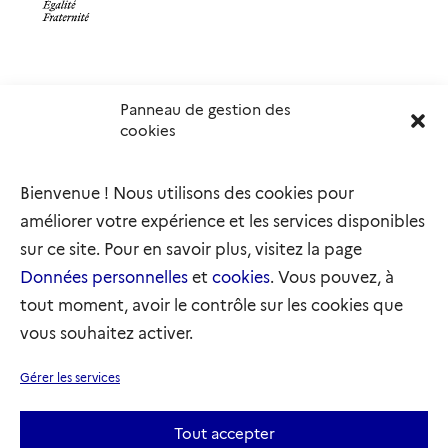
Panneau de gestion des
Délégation interministérielle à l’accueil et à l’intégration
cookies
des réfugiés
elysee.fr
info.gouv.fr
Bienvenue ! Nous utilisons des cookies pour
service-public.gouv.fr
legifrance.gouv.fr
améliorer votre expérience et les services disponibles
refugies.info
initiativemarianne.fr
sur ce site. Pour en savoir plus, visitez la page
Données personnelles
et
cookies
. Vous pouvez, à
tout moment, avoir le contrôle sur les cookies que
vous souhaitez activer.
Plan du site
Accessibilité : partiellement conforme
Gérer les services
Mentions légales
Données personnelles
Gestion des cookies
Tout accepter