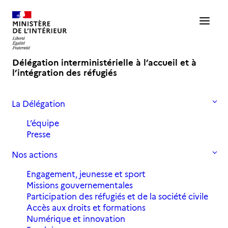
Délégation interministérielle à l’accueil et à
l’intégration des réfugiés
La Délégation
Accueil
Actualités
Appel d’urgence pour les personnes se trouvant sans activité
L’équipe
Presse
Appel d'urgence pour les
Nos actions
personnes se trouvant sans
Engagement, jeunesse et sport
activité
Missions gouvernementales
Participation des réfugiés et de la société civile
Accès aux droits et formations
Numérique et innovation
1 avril 2020
in
,
Actualités
Archives 2020