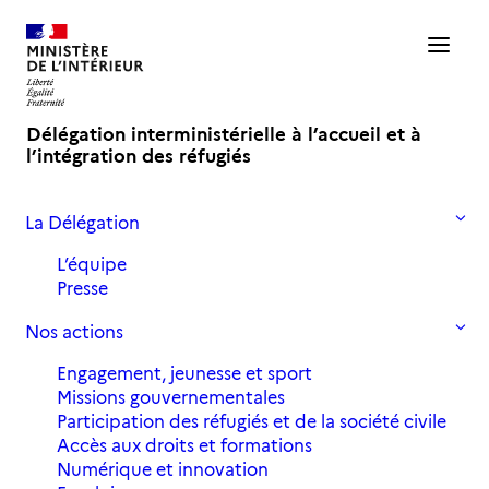
Délégation interministérielle à l’accueil et à
l’intégration des réfugiés
La Délégation
Accueil
Actualités
Mobilisation de l’enseignement supérieur pour les réfugiés
L’équipe
Presse
Mobilisation de l'enseignement
Nos actions
supérieur pour les réfugiés
Engagement, jeunesse et sport
Missions gouvernementales
Participation des réfugiés et de la société civile
2 mars 2020
in
,
Actualités
Archives 2020
Accès aux droits et formations
Numérique et innovation