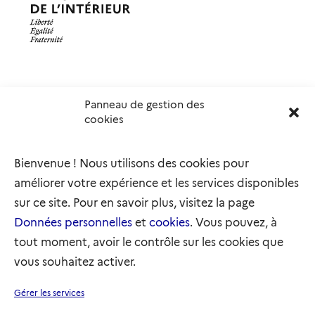
Panneau de gestion des
Délégation interministérielle à l’accueil et à l’intégration
cookies
des réfugiés
elysee.fr
info.gouv.fr
Bienvenue ! Nous utilisons des cookies pour
service-public.gouv.fr
legifrance.gouv.fr
améliorer votre expérience et les services disponibles
refugies.info
initiativemarianne.fr
sur ce site. Pour en savoir plus, visitez la page
Données personnelles
et
cookies
. Vous pouvez, à
tout moment, avoir le contrôle sur les cookies que
vous souhaitez activer.
Plan du site
Accessibilité : partiellement conforme
Gérer les services
Mentions légales
Données personnelles
Gestion des cookies