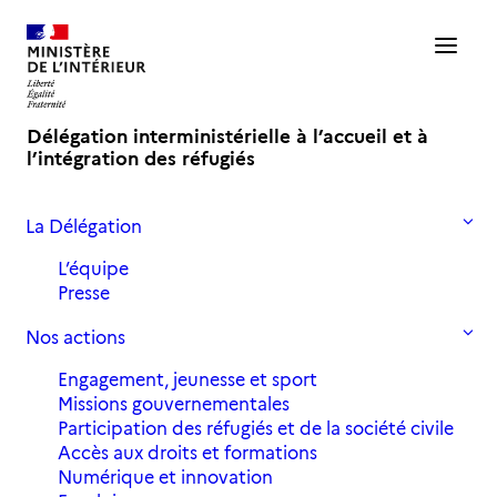
Délégation interministérielle à l’accueil et à
l’intégration des réfugiés
La Délégation
Accueil
Actualités
Fabrique Engagement : « L’engagement des entreprises en faveur
L’équipe
des réfugiés : une d …
Presse
Nos actions
Fabrique Engagement :
Engagement, jeunesse et sport
"L'engagement des entreprises
Missions gouvernementales
en faveur des réfugiés : une
Participation des réfugiés et de la société civile
Accès aux droits et formations
dynamique à conforter ?"
Numérique et innovation