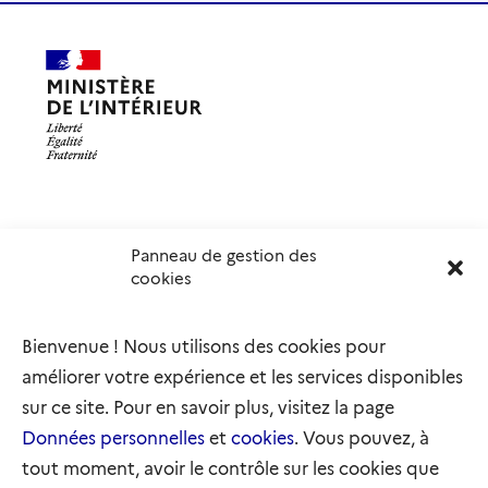
Panneau de gestion des
Délégation interministérielle à l’accueil et à l’intégration
cookies
des réfugiés
elysee.fr
info.gouv.fr
Bienvenue ! Nous utilisons des cookies pour
service-public.gouv.fr
legifrance.gouv.fr
améliorer votre expérience et les services disponibles
refugies.info
initiativemarianne.fr
sur ce site. Pour en savoir plus, visitez la page
Données personnelles
et
cookies
. Vous pouvez, à
tout moment, avoir le contrôle sur les cookies que