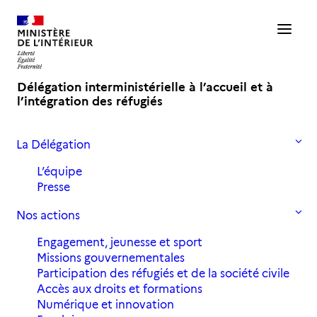
Délégation interministérielle à l’accueil et à
l’intégration des réfugiés
La Délégation
Accueil
Actualités
Intervention de la Diair lors de la conférence « Migration et
L’équipe
économie »
Presse
Nos actions
Intervention de la Diair lors de la
Engagement, jeunesse et sport
conférence "Migration et
Missions gouvernementales
économie"
Participation des réfugiés et de la société civile
Accès aux droits et formations
Numérique et innovation