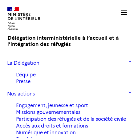
Délégation interministérielle à l’accueil et à
l’intégration des réfugiés
La Délégation
Accueil
Actualités
Le Lab’R parmi les lauréats de la 3ème édition des défis « EIG –
L’équipe
Etalab »
Presse
Nos actions
Le Lab’R parmi les lauréats de la
Engagement, jeunesse et sport
3ème édition des défis « EIG -
Missions gouvernementales
Etalab »
Participation des réfugiés et de la société civile
Accès aux droits et formations
Numérique et innovation