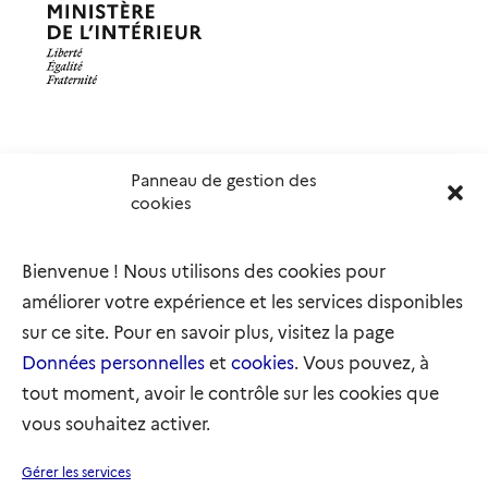
Panneau de gestion des
Délégation interministérielle à l’accueil et à l’intégration
cookies
des réfugiés
elysee.fr
info.gouv.fr
Bienvenue ! Nous utilisons des cookies pour
service-public.gouv.fr
legifrance.gouv.fr
améliorer votre expérience et les services disponibles
refugies.info
initiativemarianne.fr
sur ce site. Pour en savoir plus, visitez la page
Données personnelles
et
cookies
. Vous pouvez, à
tout moment, avoir le contrôle sur les cookies que
vous souhaitez activer.
Plan du site
Accessibilité : partiellement conforme
Gérer les services
Mentions légales
Données personnelles
Gestion des cookies