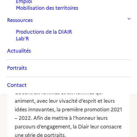
Emploi
4 juin 2021
in
Portrait
Mobilisation des territoires
Ressources
Productions de la DIAIR
En octobre 2020, la Diair s’est associée au
Lab’R
Haut-Commissariat des Nations Unies pour
Actualités
les réfugiés (
UNHCR
) et à l’Institut français
des relations internationales (
Ifri
) pour mettre
Portraits
en œuvre l’
Académie pour la participation
des personnes réfugiées
.
Contact
Ce sont six femmes et six hommes qui
animent, avec leur vivacité d’esprit et leurs
idées innovantes, la première promotion 2021
– 2022. Afin de mettre à l’honneur leurs
parcours d’engagement, la Diair leur consacre
une série de portraits.