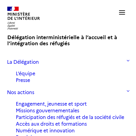
Délégation interministérielle à l’accueil et à
l’intégration des réfugiés
La Délégation
›
›
Accueil
Portrait
#3 Portrait – Lauréat de l’Académie : Adam
L’équipe
Presse
#3 Portrait – Lauréat de
Nos actions
l’Académie : Adam
Engagement, jeunesse et sport
Missions gouvernementales
Participation des réfugiés et de la société civile
Du haut de ses 21 ans, Adam a déjà une
Accès aux droits et formations
longue vie d’exil derrière lui.
Numérique et innovation