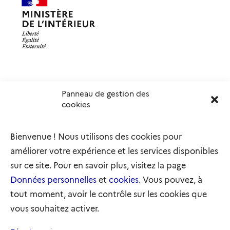
Panneau de gestion des
Délégation interministérielle à l’accueil et à l’intégration
cookies
des réfugiés
elysee.fr
info.gouv.fr
Bienvenue ! Nous utilisons des cookies pour
service-public.gouv.fr
legifrance.gouv.fr
améliorer votre expérience et les services disponibles
refugies.info
initiativemarianne.fr
sur ce site. Pour en savoir plus, visitez la page
Données personnelles
et
cookies
. Vous pouvez, à
tout moment, avoir le contrôle sur les cookies que
vous souhaitez activer.
Plan du site
Accessibilité : partiellement conforme