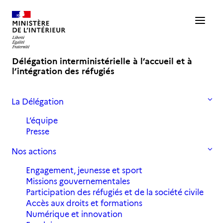
Délégation interministérielle à l’accueil et à
l’intégration des réfugiés
La Délégation
Accueil
Actualités
L’Agora 2019 c’est fini … mais on se retrouve l’année prochaine !
L’équipe
Presse
L’Agora 2019 c’est fini … mais on
Nos actions
se retrouve l’année prochaine !
Engagement, jeunesse et sport
Missions gouvernementales
Participation des réfugiés et de la société civile
2 décembre 2019
in
,
,
Actualités
Archives 2019
Accès aux droits et formations
L'Agora
Numérique et innovation