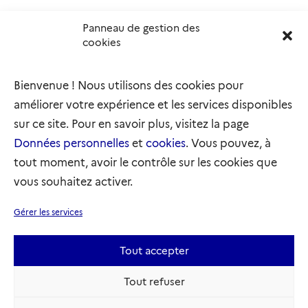
Panneau de gestion des
Délégation interministérielle à l’accueil et à l’intégration
cookies
des réfugiés
elysee.fr
info.gouv.fr
Bienvenue ! Nous utilisons des cookies pour
service-public.gouv.fr
legifrance.gouv.fr
améliorer votre expérience et les services disponibles
refugies.info
initiativemarianne.fr
sur ce site. Pour en savoir plus, visitez la page
Données personnelles
et
cookies
. Vous pouvez, à
tout moment, avoir le contrôle sur les cookies que
vous souhaitez activer.
Plan du site
Accessibilité : partiellement conforme
Gérer les services
Mentions légales
Données personnelles
Gestion des cookies
Tout accepter
Sauf mention contraire, tous les textes de ce site sont sous
Tout refuser
licence etatlab-2.0