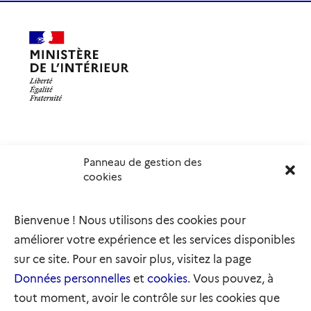
Panneau de gestion des
Délégation interministérielle à l’accueil et à l’intégration
cookies
des réfugiés
elysee.fr
info.gouv.fr
Bienvenue ! Nous utilisons des cookies pour
service-public.gouv.fr
legifrance.gouv.fr
améliorer votre expérience et les services disponibles
refugies.info
initiativemarianne.fr
sur ce site. Pour en savoir plus, visitez la page
Données personnelles
et
cookies
. Vous pouvez, à
tout moment, avoir le contrôle sur les cookies que