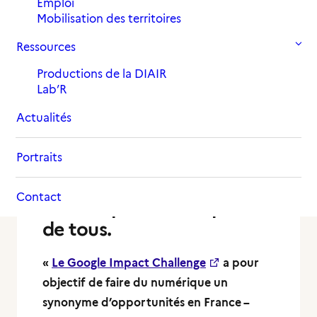
3 novembre 2019
Emploi
in
,
Actualités
Archives 2019
Mobilisation des territoires
Ressources
Productions de la DIAIR
Lab’R
Actualités
Portraits
10 initiatives pour que le
Contact
numérique soit à la portée
de tous.
«
Le Google Impact Challenge
a pour
objectif de faire du numérique un
synonyme d’opportunités en France –