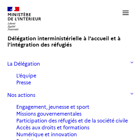
Délégation interministérielle à l’accueil et à
l’intégration des réfugiés
La Délégation
Accueil
Actualités
Google Impact challenge France 2019 : Konexio et Unis-cité parmi
L’équipe
les 10 finalistes
Presse
Nos actions
Google Impact challenge France
Engagement, jeunesse et sport
2019 : Konexio et Unis-cité
Missions gouvernementales
parmi les 10 finalistes
Participation des réfugiés et de la société civile
Accès aux droits et formations
Numérique et innovation