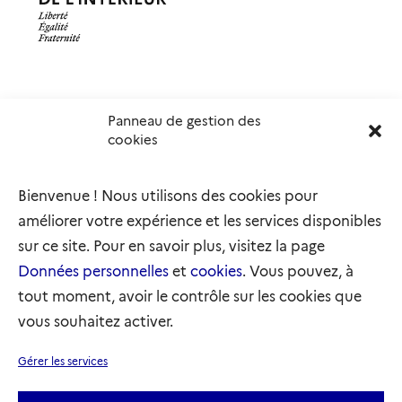
Panneau de gestion des
Délégation interministérielle à l’accueil et à l’intégration
cookies
des réfugiés
elysee.fr
info.gouv.fr
Bienvenue ! Nous utilisons des cookies pour
service-public.gouv.fr
legifrance.gouv.fr
améliorer votre expérience et les services disponibles
refugies.info
initiativemarianne.fr
sur ce site. Pour en savoir plus, visitez la page
Données personnelles
et
cookies
. Vous pouvez, à
tout moment, avoir le contrôle sur les cookies que
vous souhaitez activer.
Plan du site
Accessibilité : partiellement conforme
Gérer les services
Mentions légales
Données personnelles
Gestion des cookies