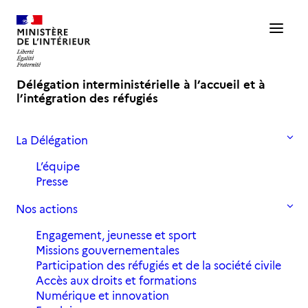
Délégation interministérielle à l’accueil et à
l’intégration des réfugiés
La Délégation
Accueil
Actualités
Le programme de service civique Volont’R s’ouvre aux jeunes
L’équipe
étrangers primo-arrivants
Presse
Nos actions
Le programme de service
Engagement, jeunesse et sport
civique Volont’R s’ouvre aux
Missions gouvernementales
jeunes étrangers primo-arrivants
Participation des réfugiés et de la société civile
Accès aux droits et formations
Numérique et innovation