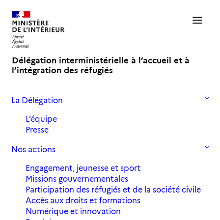
Délégation interministérielle à l’accueil et à
l’intégration des réfugiés
La Délégation
Accueil
Volont’R
L’équipe
Volont’R
Presse
Nos actions
Engagement, jeunesse et sport
Tous
Actualités
Jeunesse
Evènements
Missions gouvernementales
Portrait
Volont'R
Archives 2022
Participation des réfugiés et de la société civile
Archives 2021
Entretiens
Accès aux droits et formations
Numérique et innovation