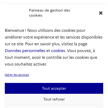
Panneau de gestion des
Délégation interministérielle à l’accueil et à l’intégration
cookies
des réfugiés
elysee.fr
info.gouv.fr
Bienvenue ! Nous utilisons des cookies pour
service-public.gouv.fr
legifrance.gouv.fr
améliorer votre expérience et les services disponibles
refugies.info
initiativemarianne.fr
sur ce site. Pour en savoir plus, visitez la page
Données personnelles
et
cookies
. Vous pouvez, à
tout moment, avoir le contrôle sur les cookies que
vous souhaitez activer.
Plan du site
Accessibilité : partiellement conforme
Gérer les services
Mentions légales
Données personnelles
Gestion des cookies
Tout accepter
Sauf mention contraire, tous les textes de ce site sont sous
Tout refuser
licence etatlab-2.0