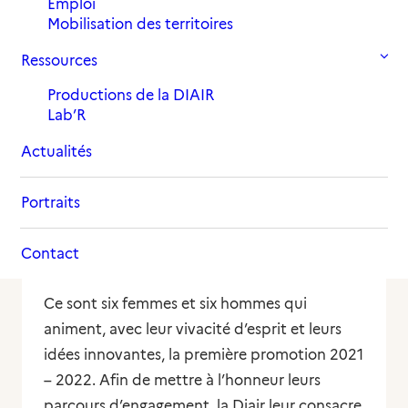
de l’Académie.
Emploi
Mobilisation des territoires
15 juillet 2021
in
Portrait
Ressources
Productions de la DIAIR
Lab’R
En octobre 2020, la Diair s’est associée au
Actualités
Haut-Commissariat des Nations Unies pour
les réfugiés (
UNHCR
) et à l’Institut français
Portraits
des relations internationales (
Ifri
) pour mettre
en œuvre l’
Académie pour la participation
Contact
des personnes réfugiées
.
Ce sont six femmes et six hommes qui
animent, avec leur vivacité d’esprit et leurs
idées innovantes, la première promotion 2021
– 2022. Afin de mettre à l’honneur leurs
parcours d’engagement, la Diair leur consacre