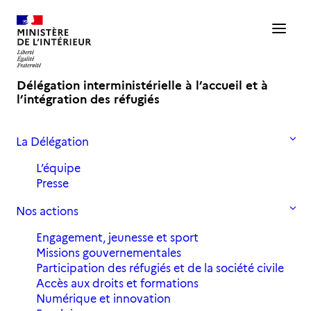
Délégation interministérielle à l’accueil et à
l’intégration des réfugiés
La Délégation
›
›
Accueil
Portrait
#6 Portrait – Lauréat de l’Académie : Elfatih
L’équipe
Presse
#6 Portrait – Lauréat de
Nos actions
l’Académie : Elfatih
Engagement, jeunesse et sport
Missions gouvernementales
Participation des réfugiés et de la société civile
“Je me sentais bien ici, c’était ma place”.
Accès aux droits et formations
Découvrez le parcours d'Elfatih, lauréat
Numérique et innovation